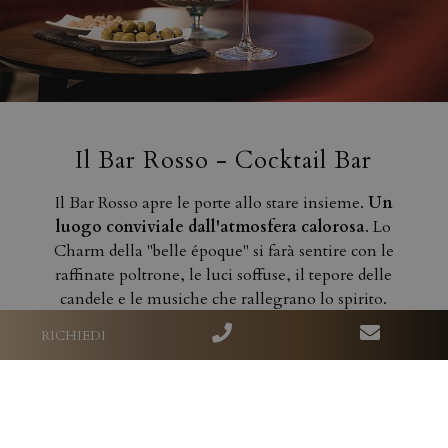
Il Bar Rosso - Cocktail Bar
Il Bar Rosso apre le porte allo stare insieme.
Un
luogo conviviale dall'atmosfera calorosa
. Lo
Charm della "belle époque" si farà sentire con le
raffinate poltrone, le luci soffuse, il tepore delle
candele e le musiche che rallegrano lo spirito.
Fumanti tisane e cioccolate, autoctone grappe
RICHIEDI
profumate, birre fresche Dolomiti, bombardini
colmi di panna, inebrianti Vin brûlé, magnifici
cocktail, sfiziose torte e panini imbottiti di ogni
gusto verranno serviti con allegria a tutte le ore.
Anche sulla nostra splendida terrazza
, dove il