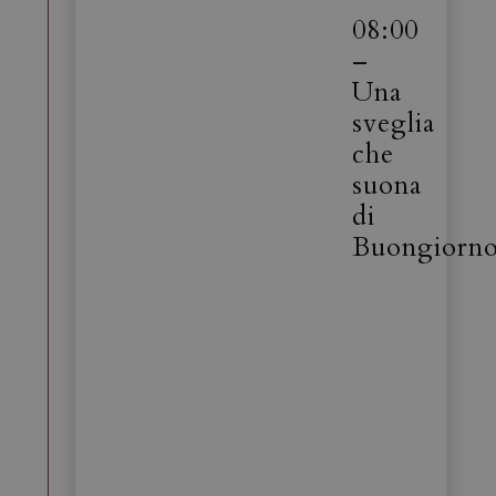
08:00
–
Una
sveglia
che
suona
di
Buongiorn