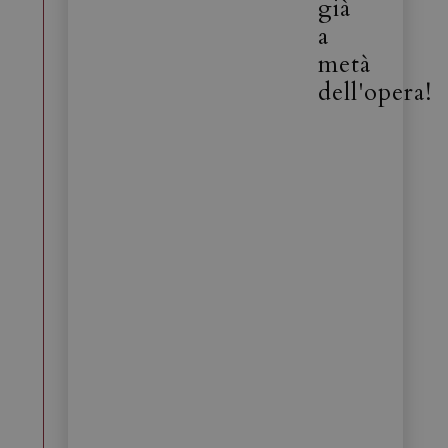
già
a
metà
dell'opera!