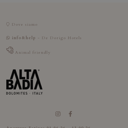
Dove siamo
info&help
- De Dorigo Hotels
Animal friendly