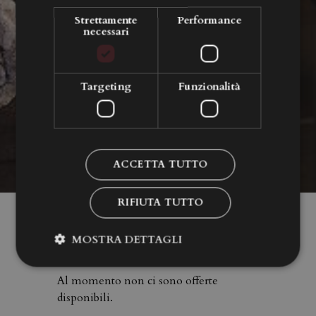
Strettamente
Performance
necessari
Targeting
Funzionalità
ACCETTA TUTTO
RIFIUTA TUTTO
Pacchetti e offerte per
Passo Campolongo.
MOSTRA DETTAGLI
Al momento non ci sono offerte
disponibili.