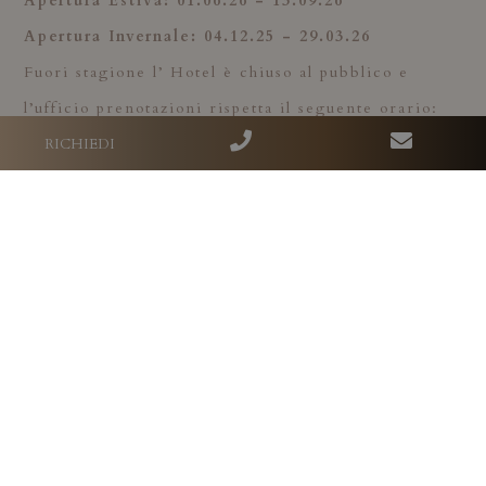
Apertura Estiva: 01
.06.26 - 13.09.26
Apertura Invernale: 04
.12.25 - 29.03.26
Fuori stagione l’ Hotel è chiuso al pubblico e
l’ufficio prenotazioni rispetta il seguente orario:
dal lunedì al venerdì
dalle 09:00 alle 12:00 - dalle
RICHIEDI
14:00 alle 17:30.
La presa in carico di qualsiasi comunicazione via
email e/o telefonata dopo tale orario non potrà
essere garantita.
Passo Campolongo 22 - 32020 Arabba / (BL)
Booking Center
T
(+39) 0436 79133