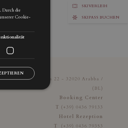
SKIVERLEIH
. Durch die
ITALIAN
unserer Cookie-
SKIPASS BUCHEN
ENGLISH
GERMAN
nktionalität
ZEPTIEREN
Campolongo Pass 22 - 32020 Arabba /
(BL)
Booking Center
T
(+39) 0436 79133
Hotel Rezeption
T
(+39) 0436 79353