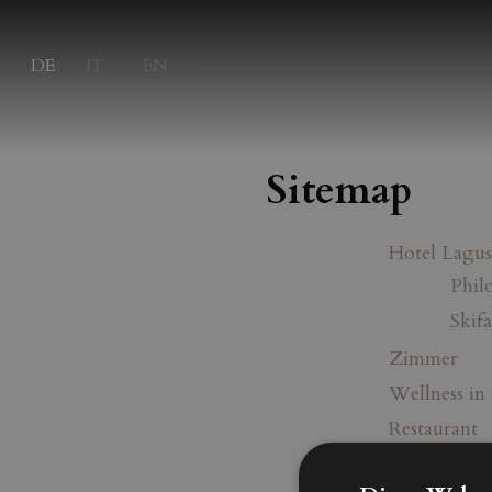
DE
IT
EN
Sitemap
Hotel Lagus
Phil
Skif
Zimmer
Wellness in
Restaurant
Campolongo