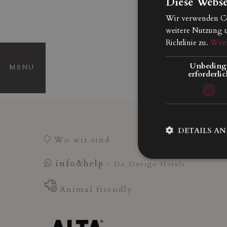
Diese Webse
Angebote &
Prei
Wir verwenden Coo
weitere Nutzung 
Urla
Richtlinie zu.
Weit
Anre
Unbeding
MENU
erforderlic
DETAILS A
Wo wir sind
info&help
- De Dorigo Hotels
Animal friendly