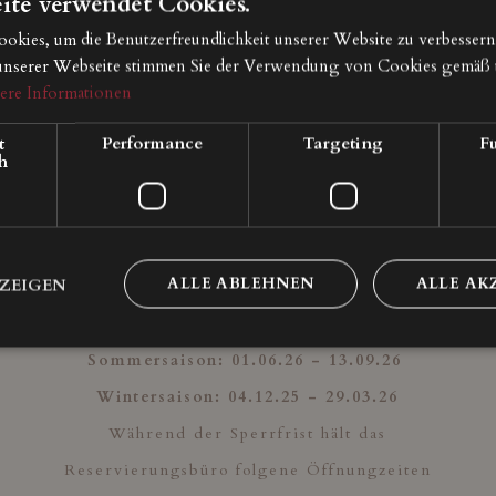
ite verwendet Cookies.
 Infos
se und AGB
kies, um die Benutzerfreundlichkeit unserer Website zu verbessern
unserer Webseite stimmen Sie der Verwendung von Cookies gemäß 
ubspakete
ere Informationen
ise
t
Performance
Targeting
Fu
h
ALLE ABLEHNEN
ALLE AK
NZEIGEN
Sommersaison: 01.
06.26 - 13.09.26
Wintersaison: 04
.12.25 - 29.03.26
Während der Sperrfrist hält das
Reservierungsbüro folgene Öffnungzeiten