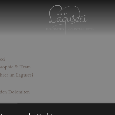
cei
osophie & Team
ahrer im Laguscei
 den Dolomiten
 Pass